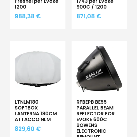
Fresnel per Evoke
1743 per Evoke
1200
900C / 1200
988,38
€
871,08
€
LTNLM180
RFBEPB BE55
SOFTBOX
PARALLEL BEAM
LANTERNA 180CM
REFLECTOR FOR
ATTACCO NLM
EVOKE 600C
BOWENS
829,60
€
ELECTRONIC
BEMOUNT