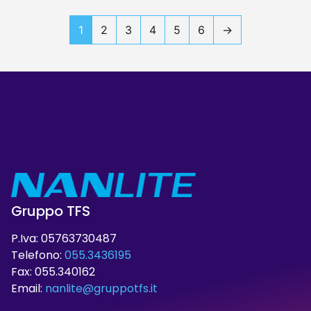
1
2
3
4
5
6
→
Gruppo TFS
P.Iva: 05763730487
Telefono:
055.3436195
Fax: 055.340162
Email:
nanlite@gruppotfs.it