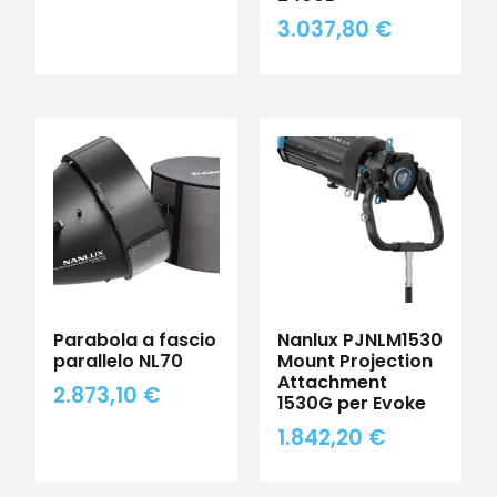
3.037,80
€
Parabola a fascio
Nanlux PJNLM1530
parallelo NL70
Mount Projection
Attachment
2.873,10
€
1530G per Evoke
1.842,20
€