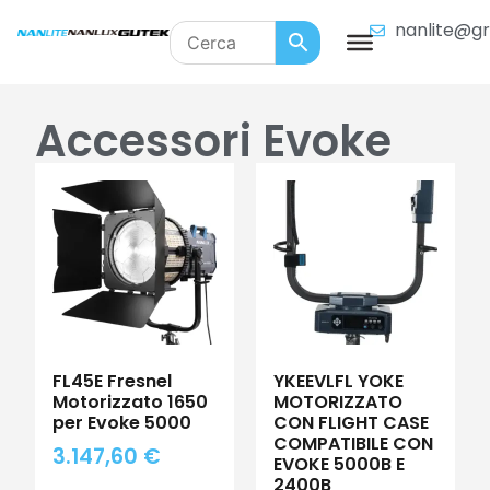
nanlite@gr
Accessori Evoke
FL45E Fresnel
YKEEVLFL YOKE
Motorizzato 1650
MOTORIZZATO
per Evoke 5000
CON FLIGHT CASE
COMPATIBILE CON
3.147,60
€
EVOKE 5000B E
2400B