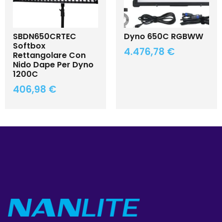
SBDN650CRTEC
Dyno 650C RGBWW
Softbox
4.476,78
€
Rettangolare Con
Nido Dape Per Dyno
1200C
406,98
€