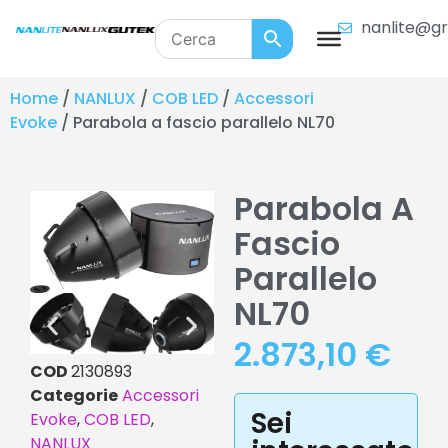
nanlite@gr
Home
/
NANLUX
/
COB LED
/
Accessori
Evoke
/ Parabola a fascio parallelo NL70
Parabola A
Fascio
Parallelo
NL70
2.873,10
€
COD
2130893
Categorie
Accessori
Sei
Evoke
,
COB LED
,
NANLUX