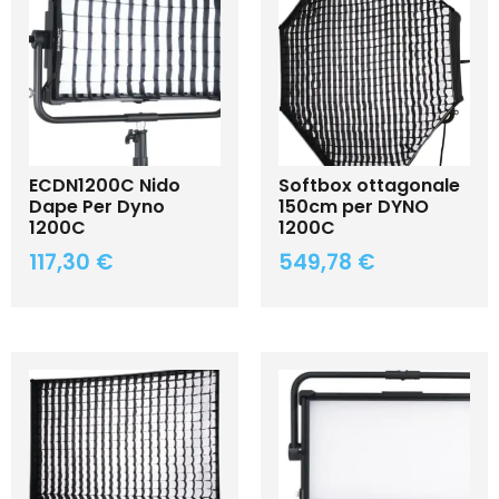
ECDN1200C Nido
Softbox ottagonale
Dape Per Dyno
150cm per DYNO
1200C
1200C
117,30
€
549,78
€