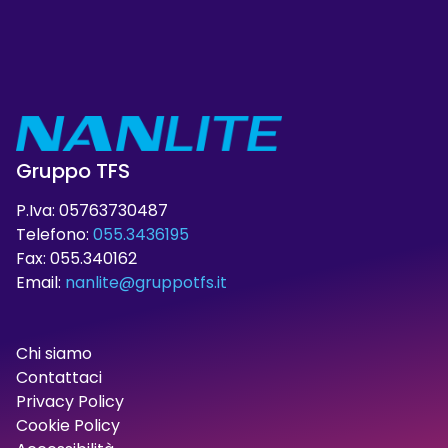
Gruppo TFS
P.Iva: 05763730487
Telefono:
055.3436195
Fax: 055.340162
Email:
nanlite@gruppotfs.it
Chi siamo
Contattaci
Privacy Policy
Cookie Policy