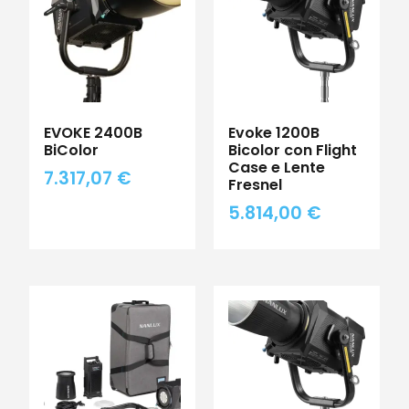
EVOKE 2400B
Evoke 1200B
BiColor
Bicolor con Flight
Case e Lente
7.317,07
€
Fresnel
5.814,00
€