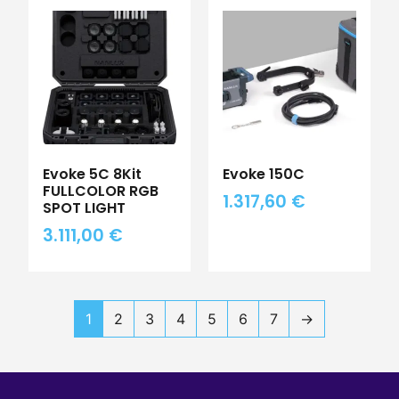
Evoke 5C 8Kit
Evoke 150C
FULLCOLOR RGB
1.317,60
€
SPOT LIGHT
3.111,00
€
1
2
3
4
5
6
7
→