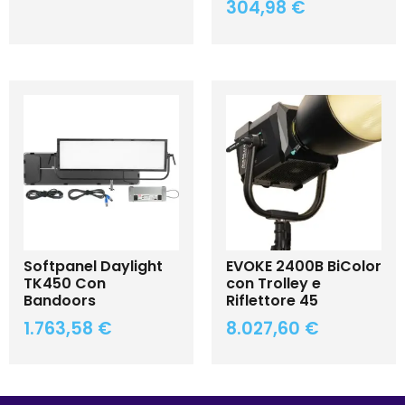
304,98
€
Softpanel Daylight
EVOKE 2400B BiColor
TK450 Con
con Trolley e
Bandoors
Riflettore 45
1.763,58
€
8.027,60
€