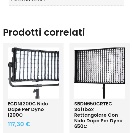
Prodotti correlati
ECDN1200C Nido
SBDN650CRTEC
Dape Per Dyno
Softbox
1200C
Rettangolare Con
Nido Dape Per Dyno
117,30
€
650C