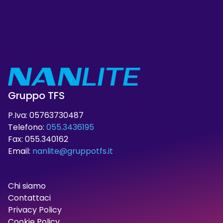
Gruppo TFS
P.Iva: 05763730487
Telefono:
055.3436195
Fax: 055.340162
Email:
nanlite@gruppotfs.it
Chi siamo
Contattaci
Privacy Policy
Cookie Policy