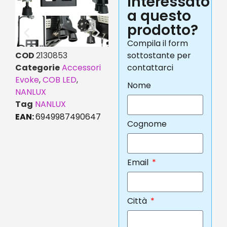
interessato
a questo
prodotto?
Compila il form
COD
2130853
sottostante per
Categorie
Accessori
contattarci
Evoke
,
COB LED
,
Nome
NANLUX
Tag
NANLUX
EAN:
6949987490647
Cognome
Email
Città