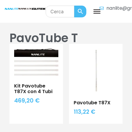
nanlite@gr
PavoTube T
Kit Pavotube
T87X con 4 Tubi
469,20
€
Pavotube T87X
113,22
€