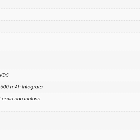
 VDC
C 1500 mAh integrata
B cavo non incluso