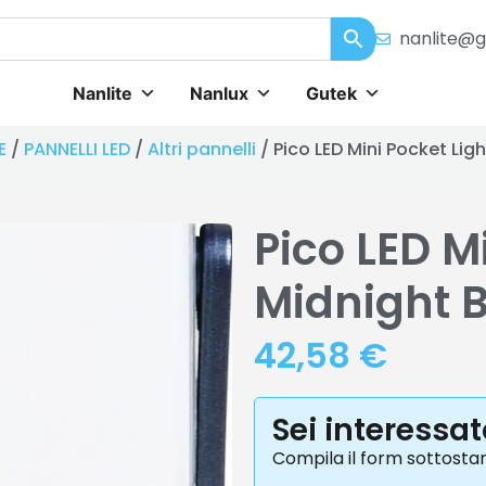
nanlite@g
Nanlite
Nanlux
Gutek
E
/
PANNELLI LED
/
Altri pannelli
/ Pico LED Mini Pocket Lig
Pico LED M
Midnight 
42,58
€
Sei interessa
Compila il form sottosta