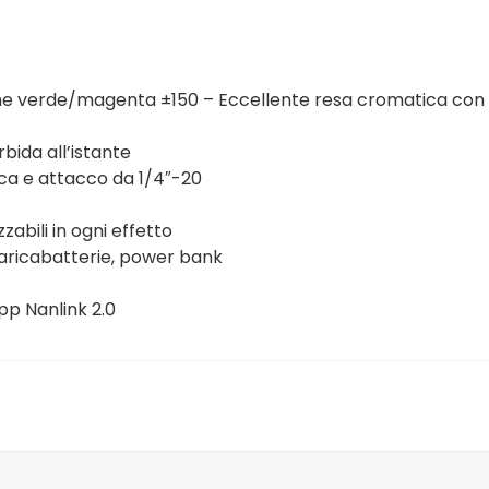
 verde/magenta ±150 – Eccellente resa cromatica con 
bida all’istante
ica e attacco da 1/4″-20
zabili in ogni effetto
 caricabatterie, power bank
pp Nanlink 2.0