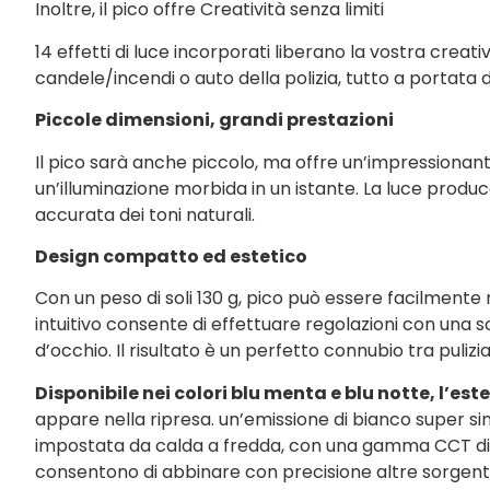
Inoltre, il pico offre Creatività senza limiti
14 effetti di luce incorporati liberano la vostra creat
candele/incendi o auto della polizia, tutto a portata 
Piccole dimensioni, grandi prestazioni
Il pico sarà anche piccolo, ma offre un’impressionant
un’illuminazione morbida in un istante. La luce produc
accurata dei toni naturali.
Design compatto ed estetico
Con un peso di soli 130 g, pico può essere facilmente 
intuitivo consente di effettuare regolazioni con una s
d’occhio. Il risultato è un perfetto connubio tra pulizia
Disponibile nei colori blu menta e blu notte, l’es
appare nella ripresa. un’emissione di bianco super s
impostata da calda a fredda, con una gamma CCT di 27
consentono di abbinare con precisione altre sorgenti l