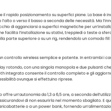
il rapido posizionamento su superfici piane. La base è inol
rso l’alto o verso il basso a seconda delle necessità. Ma l’
io di agganciarsi a superfici magnetiche per un’installaz
facilita l’installazione su stativi, treppiedi o teste a sfer
 parte superiore o su un rig, rendendolo un comodo fill lig
 un controllo wireless semplice e potente. In entrambi i ca
lay rotondo, con una singola manopola e due pulsanti che 
oth integrato consente il controllo completo e gli aggior
sibilità ovunque si effettuino riprese.
o offre un’autonomia da 1,3 a 6,5 ore, a seconda dell’utilizz
ssicurandovi di non esaurirla nel momento sbagliato. E q
ricabatterie o a un power bank, fornendo un’alimentazione 