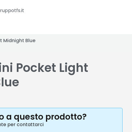
ruppotfs.it
ht Midnight Blue
ini Pocket Light
Blue
to a questo prodotto?
nte per contattarci