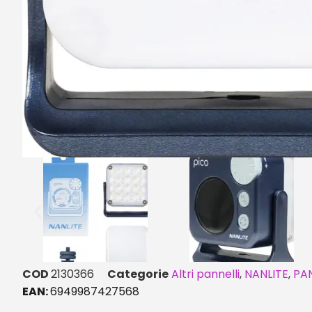
COD
2130366
Categorie
Altri pannelli
,
NANLITE
,
PAN
EAN:
6949987427568