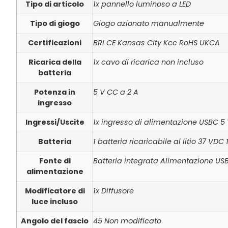
Tipo di articolo
1x pannello luminoso a LED
Tipo di giogo
Giogo azionato manualmente
Certificazioni
BRI CE Kansas City Kcc RoHS UKCA
Ricarica della
1x cavo di ricarica non incluso
batteria
Potenza in
5 V CC a 2 A
ingresso
Ingressi/Uscite
1x ingresso di alimentazione USBC 5
Batteria
1 batteria ricaricabile al litio 37 VD
Fonte di
Batteria integrata Alimentazione US
alimentazione
Modificatore di
1x Diffusore
luce incluso
Angolo del fascio
45 Non modificato