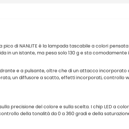
, la pico di NANLITE è la lampada tascabile a colori pensat
ida in un istante, ma pesa solo 130 g e sta comodamente i
quadrante e a pulsante, oltre che di un attacco incorporat
ata, un diffusore a scatto, effetti incorporati, controllo 
la precisione del colore e sulla scelta. I chip LED a colori 
 controllo della tonalità da 0 a 360 gradi e della saturazi