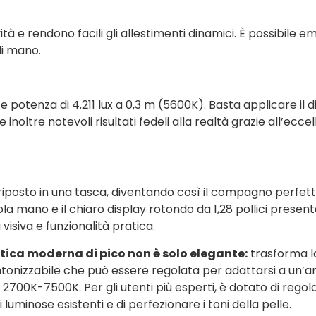
ività e rendono facili gli allestimenti dinamici. È possibi
di mano.
e potenza di 4.211 lux a 0,3 m (5600K). Basta applicare il
e inoltre notevoli risultati fedeli alla realtà grazie all’
riposto in una tasca, diventando così il compagno perfetto
ola mano e il chiaro display rotondo da 1,28 pollici presen
 visiva e funzionalità pratica.
tetica moderna di pico non è solo elegante:
trasforma la
intonizzabile che può essere regolata per adattarsi a un
00K-7500K. Per gli utenti più esperti, è dotato di regola
uminose esistenti e di perfezionare i toni della pelle.