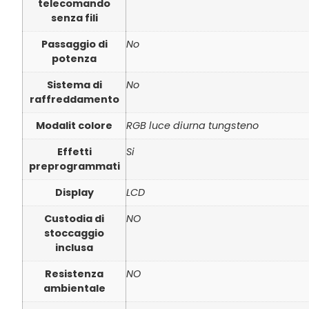
telecomando
senza fili
Passaggio di
No
potenza
Sistema di
No
raffreddamento
Modalit colore
RGB luce diurna tungsteno
Effetti
Si
preprogrammati
Display
LCD
Custodia di
NO
stoccaggio
inclusa
Resistenza
NO
ambientale