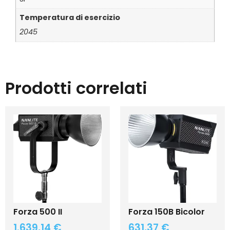
Temperatura di esercizio
2045
Prodotti correlati
Forza 500 II
Forza 150B Bicolor
1.639,14
€
631,37
€