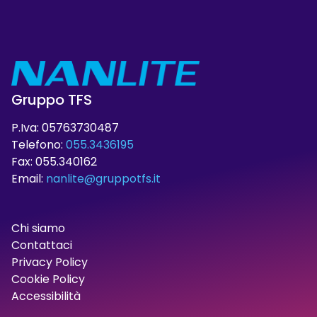
Gruppo TFS
P.Iva: 05763730487
Telefono:
055.3436195
Fax: 055.340162
Email:
nanlite@gruppotfs.it
Chi siamo
Contattaci
Privacy Policy
Cookie Policy
Accessibilità