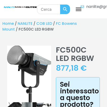
nanlite@gr
Home
/
NANLITE
/
COB LED
/
FC Bowens
Mount
/ FC500C LED RGBW
FC500C
LED RGBW
877,18
€
Sei
interessato
a questo
prodotto?