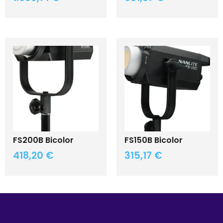
FS200B Bicolor
FS150B Bicolor
418,20
€
315,17
€