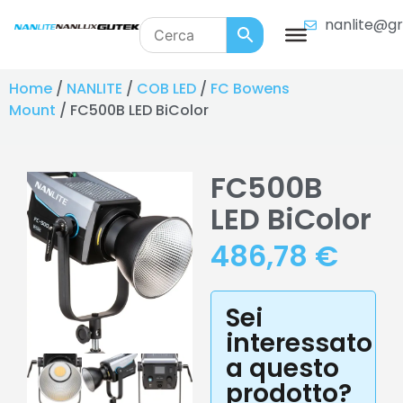
nanlite@gr
Home
/
NANLITE
/
COB LED
/
FC Bowens
Mount
/ FC500B LED BiColor
FC500B
LED BiColor
486,78
€
Sei
interessato
a questo
prodotto?