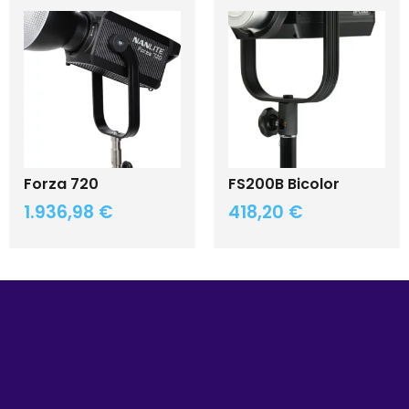
Forza 720
FS200B Bicolor
1.936,98
€
418,20
€