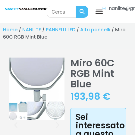
nanlite@gr
Home
/
NANLITE
/
PANNELLI LED
/
Altri pannelli
/ Miro
60C RGB Mint Blue
Miro 60C
RGB Mint
Blue
193,98
€
Sei
interessato
a questo