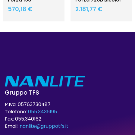
570,18
€
2.181,77
€
Gruppo TFS
P.Iva: 05763730487
Telefono:
055.3436195
Fax: 055.340162
Email:
nanlite@gruppotfs.it