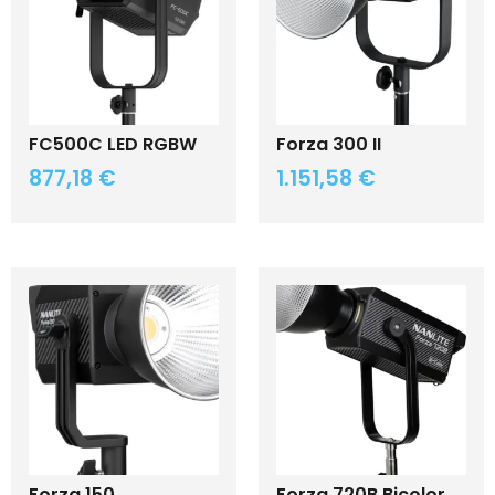
FC500C LED RGBW
Forza 300 II
877,18
€
1.151,58
€
Forza 150
Forza 720B Bicolor