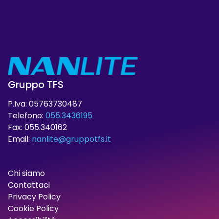
Gruppo TFS
P.Iva: 05763730487
Telefono:
055.3436195
Fax: 055.340162
Email:
nanlite@gruppotfs.it
Chi siamo
Contattaci
Privacy Policy
Cookie Policy