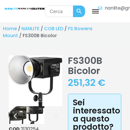
nanlite@gr
Home
/
NANLITE
/
COB LED
/
FS Bowens
Mount
/ FS300B Bicolor
FS300B
Bicolor
251,32
€
Sei
interessato
a questo
prodotto?
COD
2130254