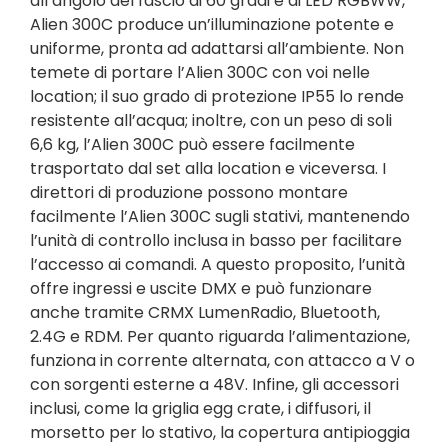
all’angolo del fascio di 60 gradi e ai LED RGBWW,
Alien 300C produce un’illuminazione potente e
uniforme, pronta ad adattarsi all’ambiente. Non
temete di portare l’Alien 300C con voi nelle
location; il suo grado di protezione IP55 lo rende
resistente all’acqua; inoltre, con un peso di soli
6,6 kg, l’Alien 300C può essere facilmente
trasportato dal set alla location e viceversa. I
direttori di produzione possono montare
facilmente l’Alien 300C sugli stativi, mantenendo
l’unità di controllo inclusa in basso per facilitare
l’accesso ai comandi. A questo proposito, l’unità
offre ingressi e uscite DMX e può funzionare
anche tramite CRMX LumenRadio, Bluetooth,
2.4G e RDM. Per quanto riguarda l’alimentazione,
funziona in corrente alternata, con attacco a V o
con sorgenti esterne a 48V. Infine, gli accessori
inclusi, come la griglia egg crate, i diffusori, il
morsetto per lo stativo, la copertura antipioggia