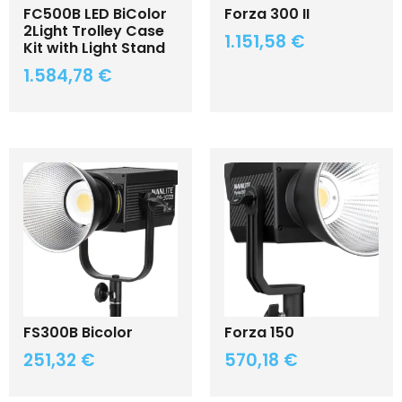
FC500B LED BiColor
Forza 300 II
2Light Trolley Case
1.151,58
€
Kit with Light Stand
1.584,78
€
FS300B Bicolor
Forza 150
251,32
€
570,18
€