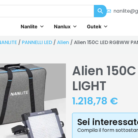
nanlite@g
Nanlite
Nanlux
Gutek
NANLITE
/
PANNELLI LED
/
Alien
/ Alien 150C LED RGBWW PA
Alien 150
LIGHT
1.218,78
€
Sei interessa
Compila il form sottosta