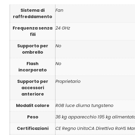
Sistema di
Fan
raffreddamento
Frequenza senza
24 GHz
fili
Supporto per
No
ombrello
Flash
No
incorporato
Supporto per
Proprietario
accessori
anteriore
Modalit colore
RGB luce diurna tungsteno
Peso
36 kg apparecchio 195 kg alimentato
Certificazioni
CE Regno UnitoCA Direttiva RoHS Ma