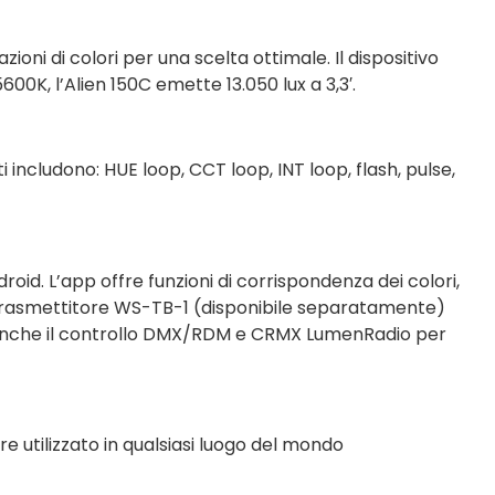
oni di colori per una scelta ottimale. Il dispositivo
5600K, l’Alien 150C emette 13.050 lux a 3,3′.
 includono: HUE loop, CCT loop, INT loop, flash, pulse,
oid. L’app offre funzioni di corrispondenza dei colori,
il trasmettitore WS-TB-1 (disponibile separatamente)
i anche il controllo DMX/RDM e CRMX LumenRadio per
 utilizzato in qualsiasi luogo del mondo