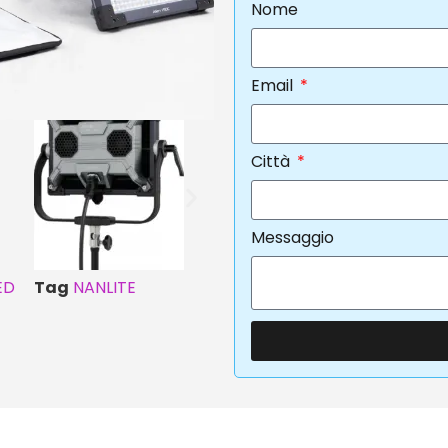
Nome
Email
Città
Messaggio
ED
Tag
NANLITE