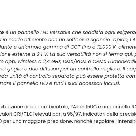
te
è un pannello LED versatile che soddisfa ogni esigenza
to in modo efficiente con un softbox a sgancio rapido,
rillante e un’ampia gamma di CCT fino a 12.000 K, alimen
ne esterne a 24 V. La sua versatilità non si ferma qui, p
ramite app, wireless a 2,4 GHz, DMX/RDM e CRMX LumenRad
griglia e due diffusori per un controllo migliore. Il corp
a unità di controllo separata può essere protetta con 
re il pannello LED e tutti i suoi accessori inclusi.
ituazione di luce ambientale, l’Alien 150C è un pannello R
i CRI/TLCI elevati pari a 96/97, indicatori della precisio
 per una maggiore precisione, nonché regolare l’intensit