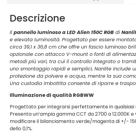
Descrizione
Il
pannello luminoso a LED Alien 150C RGB
di
Nanli
e elevata luminosità. Progettato per essere monta
circa 39,1 x 36,8 cm che offre un fascio luminoso b
opzionale con attacco V-mount o fonti di alimentazio
metodi più vari, tra cui il controllo integrato o t
uno smontaggio rapidi e semplici, Nanlite include una 
protezione da polvere e acqua, mentre la sua comod
Una custodia imbottita consente di riporre e trasporta
Illuminazione di qualità RGBWW
Progettato per integrarsi perfettamente in qualsiasi s
Presenta un’ampia gamma CCT da 2700 a 12.000K e valor
modificare il bilanciamento verde/magenta di +/- 150
dello 0,1%.