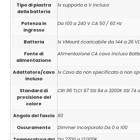
Tipo di piastra
1x supporto a V incluso
della batteria
Potenza in
Da 100 a 240 V CA 50 / 60 Hz
ingresso
Batteria
1x VMount ricaricabile da 144 a 26 V
Fonte di
Alimentazione CA cavo incluso Batte
alimentazione
Adattatore/cavo
1x Cavo da non specificato a non sp
incluso
Standard di
CRI 96 TLCI 97 SSI 84 a 3200K SSI 74
precisione del
colore
Angolo del fascio
60
Oscuramento
Dimmer incorporato Da 0 a 100
Temperatura del
Da 2700 a 12.000K