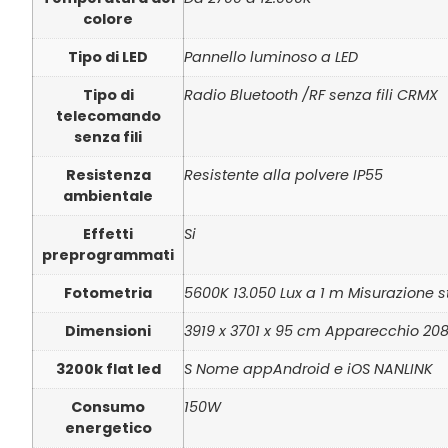
colore
Tipo di LED
Pannello luminoso a LED
Tipo di
Radio Bluetooth /RF senza fili CRMX
telecomando
senza fili
Resistenza
Resistente alla polvere IP55
ambientale
Effetti
Si
preprogrammati
Fotometria
5600K 13.050 Lux a 1 m Misurazione s
Dimensioni
3919 x 3701 x 95 cm Apparecchio 2088
3200k flat led
S Nome appAndroid e iOS NANLINK
Consumo
150W
energetico