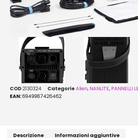
COD
2130324
Categorie
Alien
,
NANLITE
,
PANNELLI L
EAN:
6949987426462
Descrizione
Informazioni aggiuntive