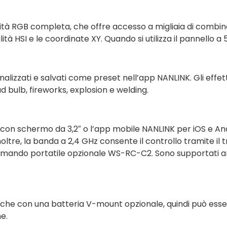
ità RGB completa, che offre accesso a migliaia di combinazi
ità HSI e le coordinate XY. Quando si utilizza il pannello a 
alizzati e salvati come preset nell’app NANLINK. Gli effetti
ad bulb, fireworks, explosion e welding.
 con schermo da 3,2″ o l’app mobile NANLINK per iOS e Andr
noltre, la banda a 2,4 GHz consente il controllo tramite 
lecomando portatile opzionale WS-RC-C2. Sono supportat
che con una batteria V-mount opzionale, quindi può essere
e.