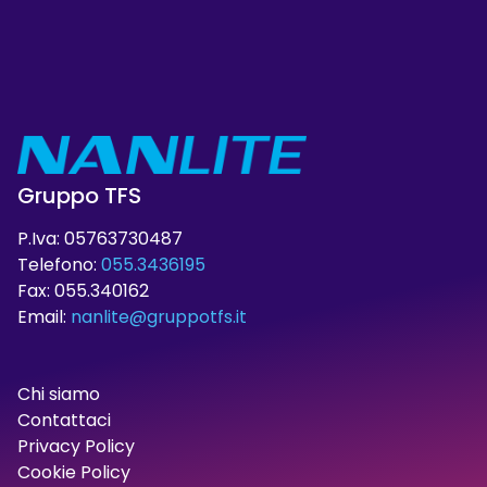
Gruppo TFS
P.Iva: 05763730487
Telefono:
055.3436195
Fax: 055.340162
Email:
nanlite@gruppotfs.it
Chi siamo
Contattaci
Privacy Policy
Cookie Policy