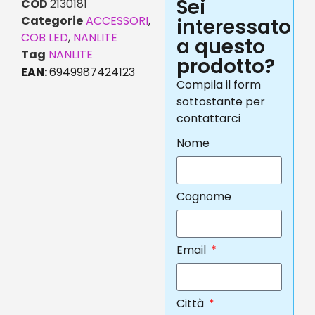
Sei
COD
2130181
Categorie
ACCESSORI
,
interessato
COB LED
,
NANLITE
a questo
Tag
NANLITE
prodotto?
EAN:
6949987424123
Compila il form
sottostante per
contattarci
Nome
Cognome
Email
Città