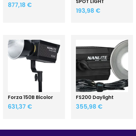
SPOT LIGHT
877,18
€
193,98
€
Forza 150B Bicolor
FS200 Daylight
631,37
€
355,98
€