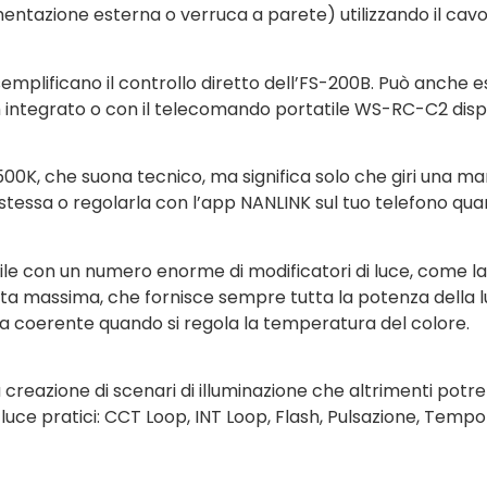
ntazione esterna o verruca a parete) utilizzando il cavo d
i semplificano il controllo diretto dell’FS-200B. Può anche
h integrato o con il telecomando portatile WS-RC-C2 dis
, che suona tecnico, ma significa solo che giri una mano
 stessa o regolarla con l’app NANLINK sul tuo telefono qua
 con un numero enorme di modificatori di luce, come la li
cita massima, che fornisce sempre tutta la potenza della l
a coerente quando si regola la temperatura del colore.
 creazione di scenari di illuminazione che altrimenti potreb
 di luce pratici: CCT Loop, INT Loop, Flash, Pulsazione, Te