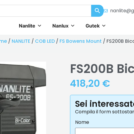
nanlite@g
Nanlite
Nanlux
Gutek
me
/
NANLITE
/
COB LED
/
FS Bowens Mount
/ FS200B Bic
FS200B Bic
418,20
€
Sei interessa
Compila il form sottosta
Nome