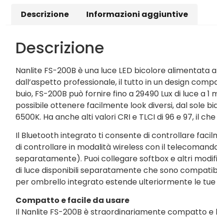
Descrizione
Informazioni aggiuntive
Descrizione
Nanlite FS-200B è una luce LED bicolore alimentata a c
dall’aspetto professionale, il tutto in un design comp
buio, FS-200B può fornire fino a 29490 Lux di luce a 1 m
possibile ottenere facilmente look diversi, dal sole 
6500K. Ha anche alti valori CRI e TLCI di 96 e 97, il c
Il Bluetooth integrato ti consente di controllare fac
di controllare in modalità wireless con il telecoman
separatamente). Puoi collegare softbox e altri modifi
di luce disponibili separatamente che sono compatibi
per ombrello integrato estende ulteriormente le tue o
Compatto e facile da usare
Il Nanlite FS-200B è straordinariamente compatto e l