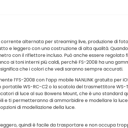
orrente alternata per streaming live, produzione di foto e
atto e leggero con una costruzione di alta qualità. Quando
etro con il riflettore incluso. Può anche essere regolato fino
bianco ai toni interni più caldi, perché FS-200B ha una g
he significa che i colori che vedi saranno sempre accurati.
ilmente l’FS-200B con l’app mobile NANLINK gratuita per i
do portatile WS-RC-C2 o la scatola del trasmettitore WS-T
catori di luce al suo Bowens Mount, che è uno standard qu
li e ti permetteranno di ammorbidire e modellare la luce
pzioni di modellazione della luce.
eggero, quindi è facile da trasportare e non occupa tropp