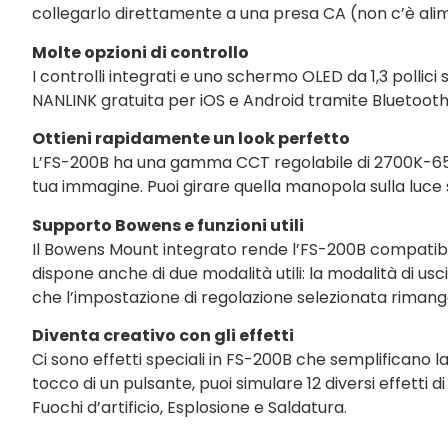
collegarlo direttamente a una presa CA (non c’è alime
Molte opzioni di controllo
I controlli integrati e uno schermo OLED da 1,3 pollic
NANLINK gratuita per iOS e Android tramite Bluetoot
Ottieni rapidamente un look perfetto
L’FS-200B ha una gamma CCT regolabile di 2700K-6500K
tua immagine. Puoi girare quella manopola sulla luce
Supporto Bowens e funzioni utili
Il Bowens Mount integrato rende l’FS-200B compatibile
dispone anche di due modalità utili: la modalità di us
che l’impostazione di regolazione selezionata rimang
Diventa creativo con gli effetti
Ci sono effetti speciali in FS-200B che semplificano la
tocco di un pulsante, puoi simulare 12 diversi effetti
Fuochi d’artificio, Esplosione e Saldatura.