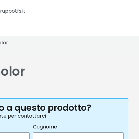
ruppotfs.it
olor
olor
to a questo prodotto?
nte per contattarci
Cognome