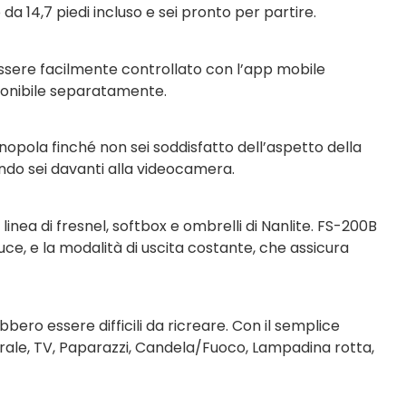
a 14,7 piedi incluso e sei pronto per partire.
 essere facilmente controllato con l’app mobile
ponibile separatamente.
pola finché non sei soddisfatto dell’aspetto della
ndo sei davanti alla videocamera.
nea di fresnel, softbox e ombrelli di Nanlite. FS-200B
uce, e la modalità di uscita costante, che assicura
bero essere difficili da ricreare. Con il semplice
mporale, TV, Paparazzi, Candela/Fuoco, Lampadina rotta,