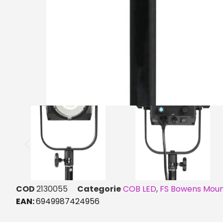
COD
2130055
Categorie
COB LED
,
FS Bowens Mou
EAN:
6949987424956