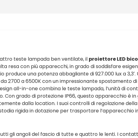
attro teste lampada ben ventilate, il
proiettore LED bic
 alta resa con più apparecchi, in grado di soddisfare esige
io produce una potenza abbagliante di 927.000 lux a 3,3′.
da 2700 a 6500K con un impressionante spostamento di 
esign all-in-one combina le teste lampada, l’unità di cont
io. Con grado di protezione IP66, questo apparecchio è in
emente dalla location. I suoi controlli di regolazione del
custodia rigida in dotazione per trasportare l’apparecchio i
i gli angoli del fascio di tutte e quattro le lenti. I contat