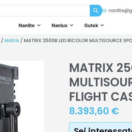
nanlite@g
Nanlite
Nanlux
Gutek
/
Matrix
/ MATRIX 2500B LED BICOLOR MULTISOURCE SPO
MATRIX 25
MULTISOUR
FLIGHT CA
8.393,60
€
Sei interessa