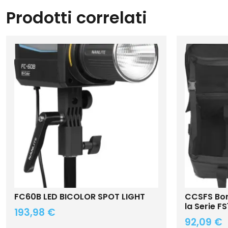
Prodotti correlati
FC60B LED BICOLOR SPOT LIGHT
CCSFS Bors
la Serie 
193,98
€
92,09
€