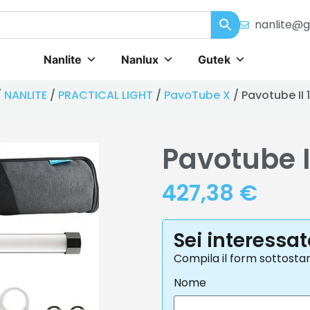
nanlite@g
Nanlite
Nanlux
Gutek
/
NANLITE
/
PRACTICAL LIGHT
/
PavoTube X
/ Pavotube II
Pavotube I
427,38
€
Sei interessa
Compila il form sottosta
Nome