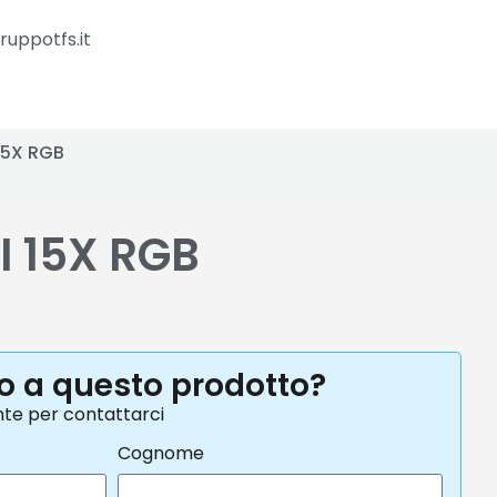
ruppotfs.it
 15X RGB
I 15X RGB
to a questo prodotto?
nte per contattarci
Cognome