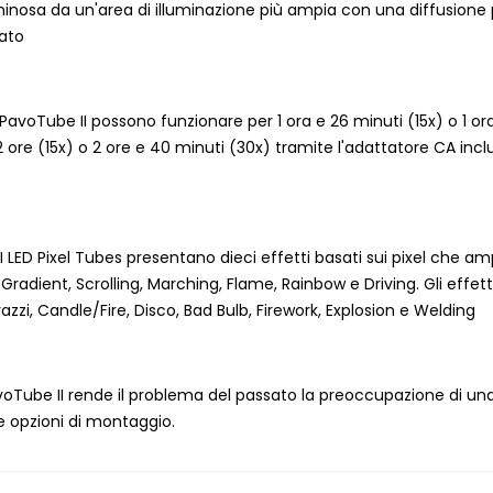
minosa da un'area di illuminazione più ampia con una diffusione 
zato
el LED PavoTube II possono funzionare per 1 ora e 26 minuti (15x) o
 2 ore (15x) o 2 ore e 40 minuti (30x) tramite l'adattatore CA incl
 II LED Pixel Tubes presentano dieci effetti basati sui pixel che am
 Gradient, Scrolling, Marching, Flame, Rainbow e Driving. Gli effe
azzi, Candle/Fire, Disco, Bad Bulb, Firework, Explosion e Welding
oTube II rende il problema del passato la preoccupazione di una 
e opzioni di montaggio.