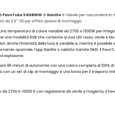
ED PavoTube II RGBWW
di
Nanlite
è l'ideale per nascondersi in 
ori da 1/4"-20 per offrire opzioni di montaggio.
ha una temperatura di colore variabile da 2700 a 12000K per integ
nche una modalità RGB che consente ai suoi LED rosso, verde e blu d
i. Anche l'intensità della luce è variabile e, mentre è possibile
ocomando opzionale, l'app Nanlite o cablata tramite DMX. Il Pa
ed esplosione.
 darà 96 minuti di autonomia con una carica completa al 100% di p
a con un set di clip di montaggio e una borsa per il trasporto imb
so da 2700 K-12000 K con regolazione da verde a magenta, il Pav