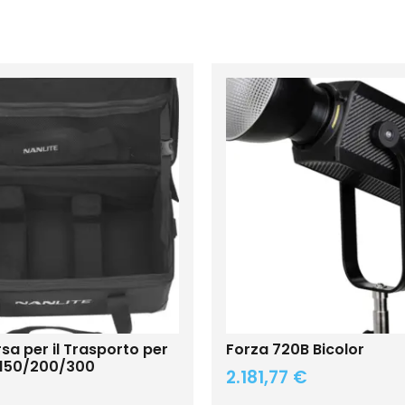
a per il Trasporto per
Forza 720B Bicolor
FS150/200/300
2.181,77
€