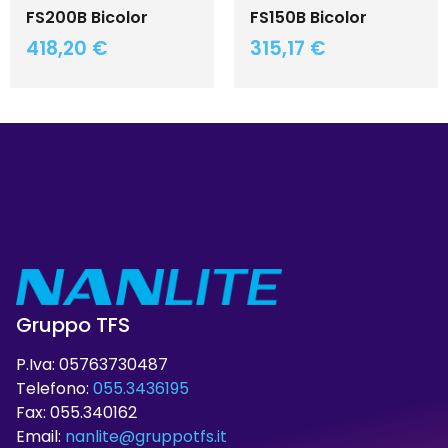
FS200B Bicolor
FS150B Bicolor
418,20
€
315,17
€
Gruppo TFS
P.Iva: 05763730487
Telefono:
055.3436195
Fax: 055.340162
Email:
nanlite@gruppotfs.it