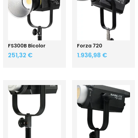
FS300B Bicolor
Forza 720
251,32
€
1.936,98
€