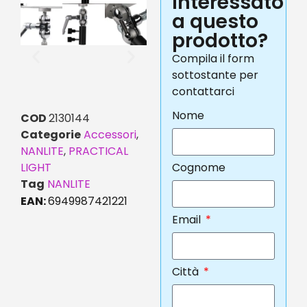
interessato
a questo
prodotto?
Compila il form
sottostante per
contattarci
Nome
COD
2130144
Categorie
Accessori
,
NANLITE
,
PRACTICAL
LIGHT
Cognome
Tag
NANLITE
EAN:
6949987421221
Email
Città