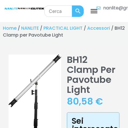
nanlite@gr
Home
/
NANLITE
/
PRACTICAL LIGHT
/
Accessori
/ BH12
Clamp per Pavotube Light
BH12
Clamp Per
Pavotube
Light
80,58
€
Sei