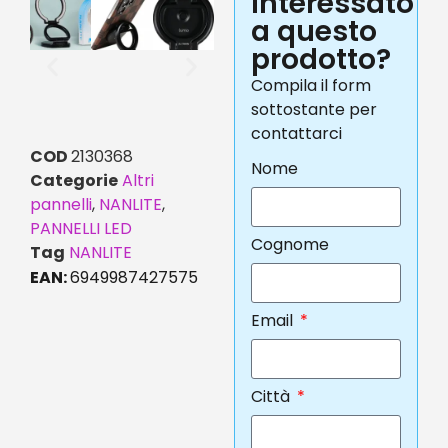
interessato
a questo
prodotto?
Compila il form
sottostante per
contattarci
COD
2130368
Nome
Categorie
Altri
pannelli
,
NANLITE
,
PANNELLI LED
Cognome
Tag
NANLITE
EAN:
6949987427575
Email
Città