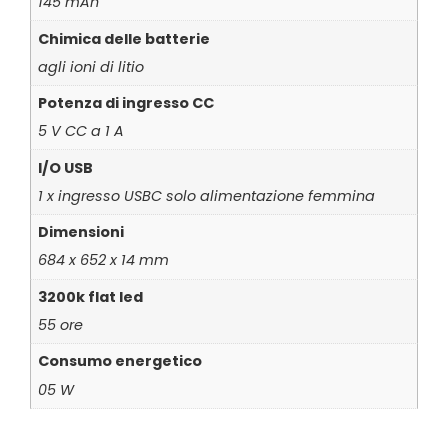
145 mAh
Chimica delle batterie
agli ioni di litio
Potenza di ingresso CC
5 V CC a 1 A
I/O USB
1 x ingresso USBC solo alimentazione femmina
Dimensioni
684 x 652 x 14 mm
3200k flat led
55 ore
Consumo energetico
05 W