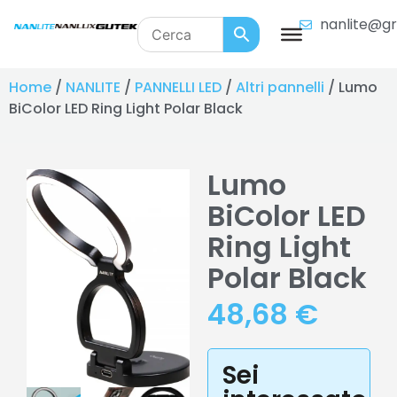
nanlite@gr
Home
/
NANLITE
/
PANNELLI LED
/
Altri pannelli
/ Lumo
BiColor LED Ring Light Polar Black
Lumo
BiColor LED
Ring Light
Polar Black
48,68
€
Sei