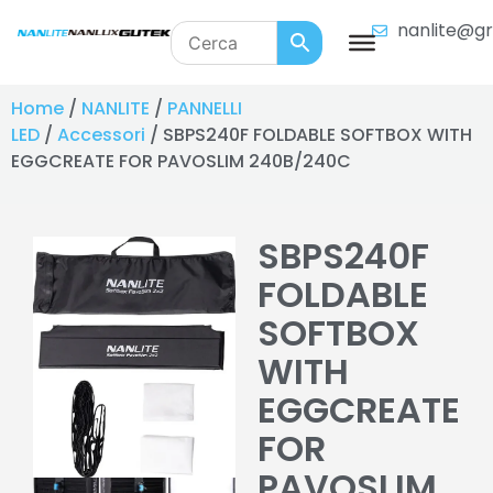
nanlite@gr
Home
/
NANLITE
/
PANNELLI
LED
/
Accessori
/ SBPS240F FOLDABLE SOFTBOX WITH
EGGCREATE FOR PAVOSLIM 240B/240C
SBPS240F
FOLDABLE
SOFTBOX
WITH
EGGCREATE
FOR
PAVOSLIM