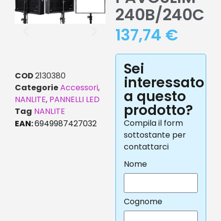
240B/240C
137,74
€
Sei
COD
2130380
interessato
Categorie
Accessori
,
a questo
NANLITE
,
PANNELLI LED
prodotto?
Tag
NANLITE
Compila il form
EAN:
6949987427032
sottostante per
contattarci
Nome
Cognome