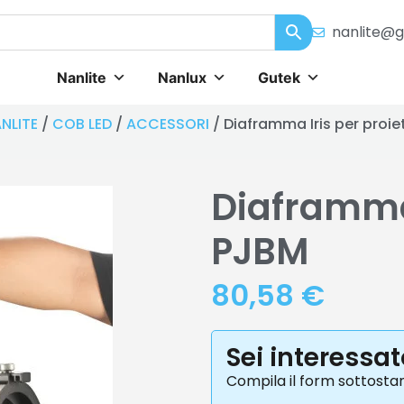
nanlite@g
Nanlite
Nanlux
Gutek
NLITE
/
COB LED
/
ACCESSORI
/ Diaframma Iris per proi
Diaframma 
PJBM
80,58
€
Sei interessa
Compila il form sottosta