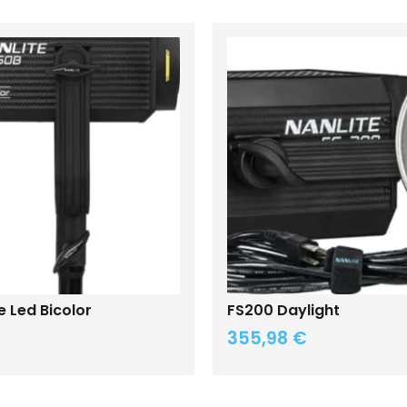
 Led Bicolor
FS200 Daylight
355,98
€