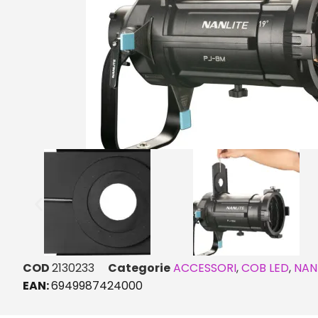
COD
2130233
Categorie
ACCESSORI
,
COB LED
,
NAN
EAN:
6949987424000