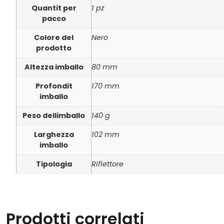
Quantit per
1 pz
pacco
Colore del
Nero
prodotto
Altezza imballo
80 mm
Profondit
170 mm
imballo
Peso dellimballo
140 g
Larghezza
102 mm
imballo
Tipologia
Riflettore
Prodotti correlati