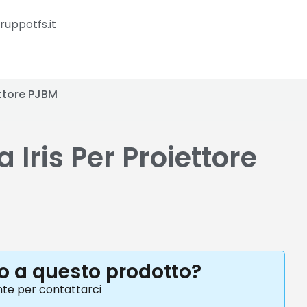
ruppotfs.it
ettore PJBM
Iris Per Proiettore
to a questo prodotto?
nte per contattarci