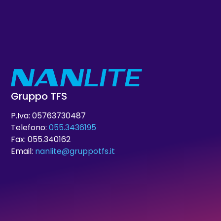
Gruppo TFS
P.Iva: 05763730487
Telefono:
055.3436195
Fax: 055.340162
Email:
nanlite@gruppotfs.it