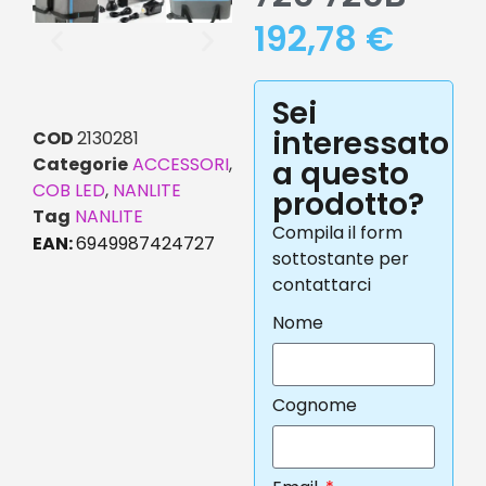
192,78
€
Sei
interessato
COD
2130281
Categorie
ACCESSORI
,
a questo
COB LED
,
NANLITE
prodotto?
Tag
NANLITE
Compila il form
EAN:
6949987424727
sottostante per
contattarci
Nome
Cognome