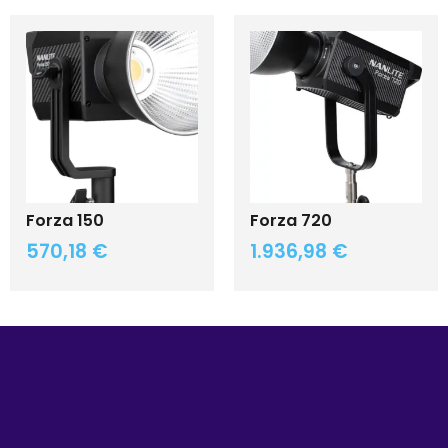
Forza 150
Forza 720
570,18
€
1.936,98
€