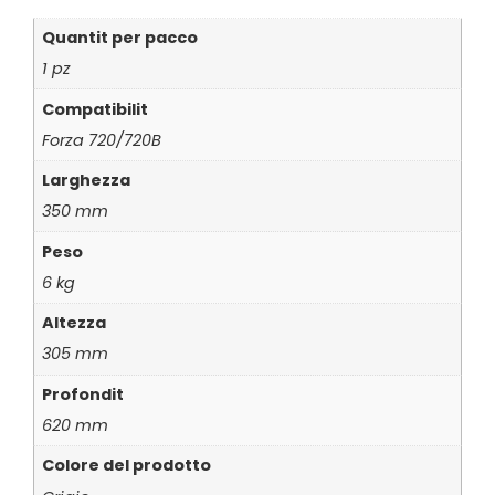
Quantit per pacco
1 pz
Compatibilit
Forza 720/720B
Larghezza
350 mm
Peso
6 kg
Altezza
305 mm
Profondit
620 mm
Colore del prodotto