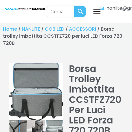
nanlite@gr
Home
/
NANLITE
/
COB LED
/
ACCESSORI
/ Borsa
trolley imbottita CCSTFZ720 per luci LED Forza 720
720B
Borsa
Trolley
Imbottita
CCSTFZ720
Per Luci
LED Forza
720 720B