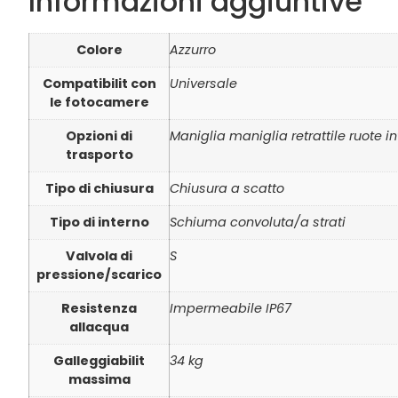
Informazioni aggiuntive
Colore
Azzurro
Compatibilit con
Universale
le fotocamere
Opzioni di
Maniglia maniglia retrattile ruote i
trasporto
Tipo di chiusura
Chiusura a scatto
Tipo di interno
Schiuma convoluta/a strati
Valvola di
S
pressione/scarico
Resistenza
Impermeabile IP67
allacqua
Galleggiabilit
34 kg
massima