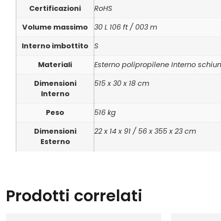
Certificazioni
RoHS
Volume massimo
30 L 106 ft / 003 m
Interno imbottito
S
Materiali
Esterno polipropilene Interno schi
Dimensioni
515 x 30 x 18 cm
Interno
Peso
516 kg
Dimensioni
22 x 14 x 91 / 56 x 355 x 23 cm
Esterno
Prodotti correlati