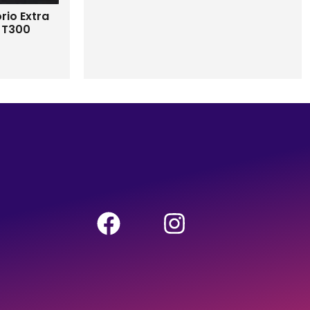
rio Extra
a T300