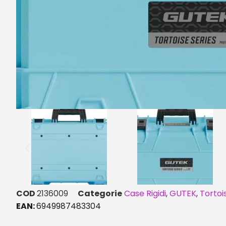
COD
2136009
Categorie
Case Rigidi
,
GUTEK
,
Tortoi
EAN:
6949987483304