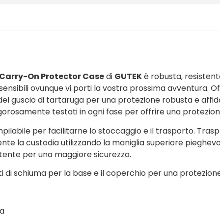
 Carry-On Protector Case
di
GUTEK
è robusta, resistente
ensibili ovunque vi porti la vostra prossima avventura. O
el guscio di tartaruga per una protezione robusta e affidabi
orosamente testati in ogni fase per offrire una protezione 
mpilabile per facilitarne lo stoccaggio e il trasporto. Tra
nte la custodia utilizzando la maniglia superiore pieghev
’utente per una maggiore sicurezza.
rati di schiuma per la base e il coperchio per una protezion
ma