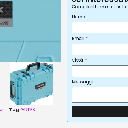
Compila il form sottosta
Nome
Email
Città
Messaggio
se
Tag
GUTEK