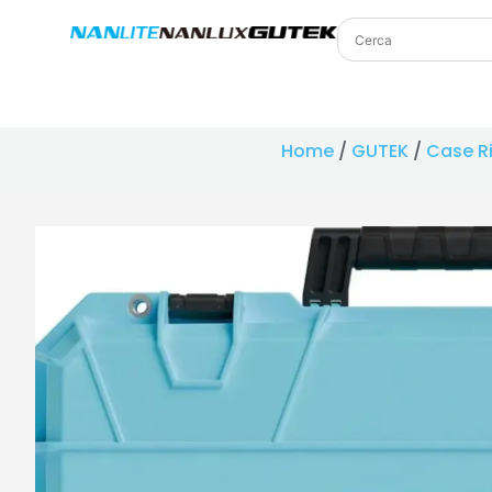
Home
/
GUTEK
/
Case Ri