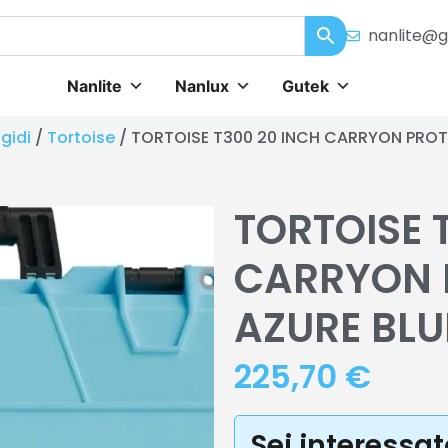
nanlite@g
Nanlite
Nanlux
Gutek
gidi
/
Tortoise
/ TORTOISE T300 20 INCH CARRYON PROT
TORTOISE 
CARRYON 
AZURE BLU
225,70
€
Sei interessa