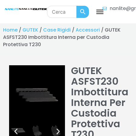
nanlite@gr
Home
/
GUTEK
/
Case Rigidi
/
Accessori
/ GUTEK
ASFST230 Imbottitura Interna per Custodia
Protettiva T230
GUTEK
ASFST230
Imbottitura
Interna Per
Custodia
Protettiva
T230