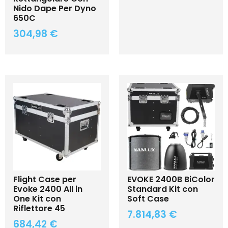
Nido Dape Per Dyno
650C
304,98
€
Flight Case per
EVOKE 2400B BiColor
Evoke 2400 All in
Standard Kit con
One Kit con
Soft Case
Riflettore 45
7.814,83
€
684,42
€