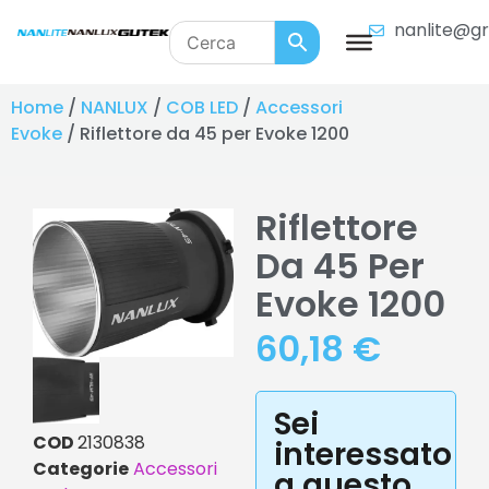
nanlite@gr
Home
/
NANLUX
/
COB LED
/
Accessori
Evoke
/ Riflettore da 45 per Evoke 1200
Riflettore
Da 45 Per
Evoke 1200
60,18
€
Sei
COD
2130838
interessato
Categorie
Accessori
a questo