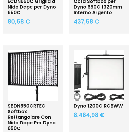
ECDN650C Griglia a
Octa Softbox per
Nido Dape per Dyno
Dyno 650C 1320mm
650C
Interno Argento
80,58
€
437,58
€
SBDN650CRTEC
Dyno 1200C RGBWW
Softbox
8.464,98
€
Rettangolare Con
Nido Dape Per Dyno
650C