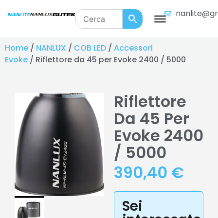
nanlite@gr
Home
/
NANLUX
/
COB LED
/
Accessori
Evoke
/ Riflettore da 45 per Evoke 2400 / 5000
Riflettore
Da 45 Per
Evoke 2400
/ 5000
390,40
€
Sei