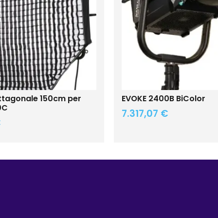
ttagonale 150cm per
EVOKE 2400B BiColor
0C
7.317,07
€
€