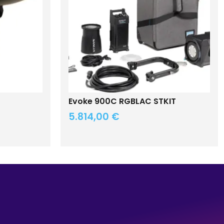
Evoke 900C RGBLAC STKIT
5.814,00
€