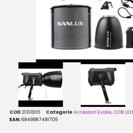
COD
2130865
Categorie
Accessori Evoke
,
COB LE
EAN:
6949987491705