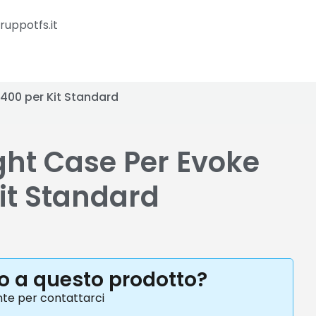
ruppotfs.it
2400 per Kit Standard
ght Case Per Evoke
it Standard
to a questo prodotto?
nte per contattarci