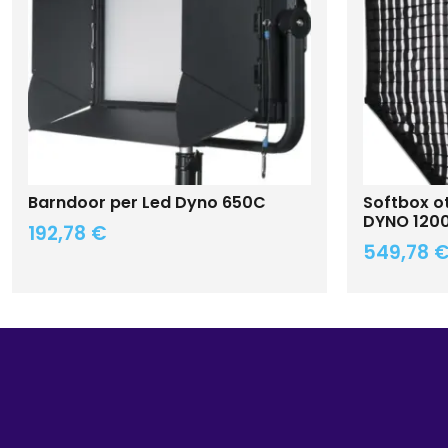
Barndoor per Led Dyno 650C
Softbox o
DYNO 120
192,78
€
549,78