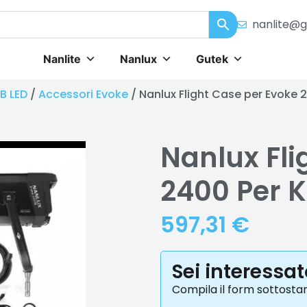
nanlite@g
Nanlite
Nanlux
Gutek
B LED
/
Accessori Evoke
/ Nanlux Flight Case per Evoke 
Nanlux Fli
2400 Per K
597,31
€
Sei interessa
Compila il form sottosta