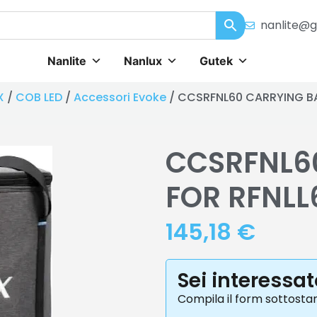
nanlite@g
Nanlite
Nanlux
Gutek
X
/
COB LED
/
Accessori Evoke
/ CCSRFNL60 CARRYING BA
CCSRFNL6
FOR RFNLL
145,18
€
Sei interessa
Compila il form sottosta