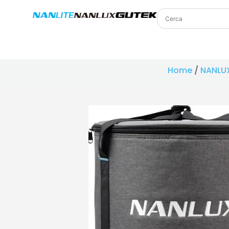
Home
/
NANLU