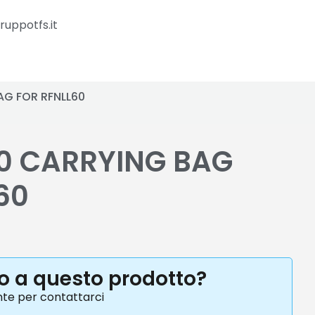
ruppotfs.it
G FOR RFNLL60
0 CARRYING BAG
60
to a questo prodotto?
nte per contattarci