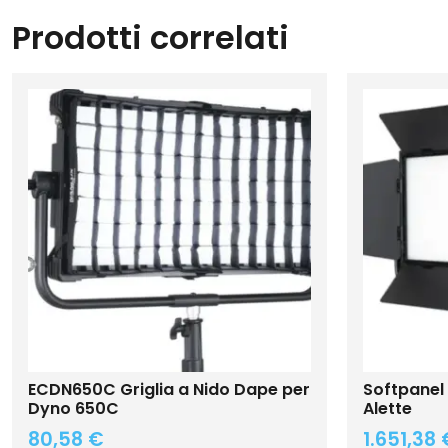
Prodotti correlati
ECDN650C Griglia a Nido Dape per
Softpanel
Dyno 650C
Alette
80,58
€
1.651,38