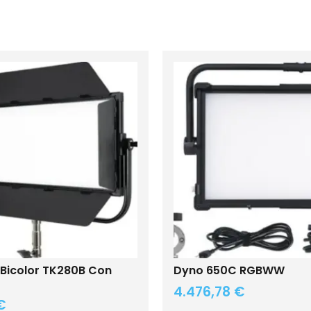
 Bicolor TK280B Con
Dyno 650C RGBWW
4.476,78
€
€