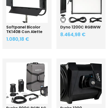
Softpanel Bicolor
Dyno 1200C RGBWW
TK140B Con Alette
8.464,98
€
1.080,18
€