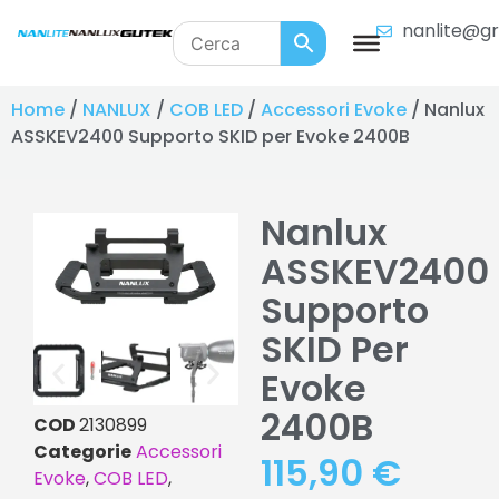
nanlite@gr
Home
/
NANLUX
/
COB LED
/
Accessori Evoke
/ Nanlux
ASSKEV2400 Supporto SKID per Evoke 2400B
Nanlux
ASSKEV2400
Supporto
SKID Per
Evoke
2400B
COD
2130899
Categorie
Accessori
115,90
€
Evoke
,
COB LED
,