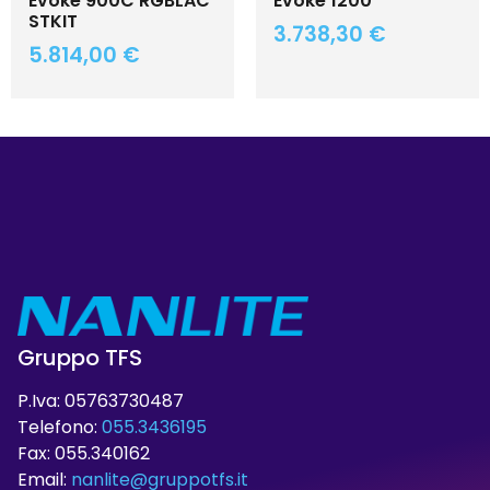
Evoke 900C RGBLAC
Evoke 1200
STKIT
3.738,30
€
5.814,00
€
Gruppo TFS
P.Iva: 05763730487
Telefono:
055.3436195
Fax: 055.340162
Email:
nanlite@gruppotfs.it