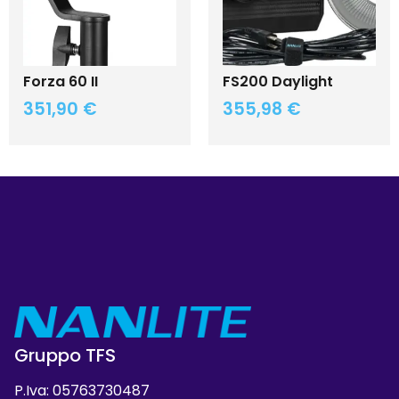
Forza 60 II
FS200 Daylight
351,90
€
355,98
€
Gruppo TFS
P.Iva: 05763730487