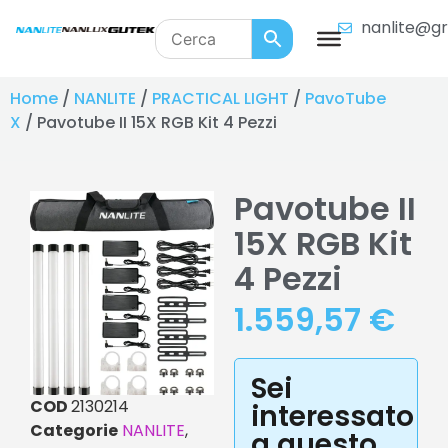
nanlite@gr
Home
/
NANLITE
/
PRACTICAL LIGHT
/
PavoTube
X
/ Pavotube II 15X RGB Kit 4 Pezzi
Pavotube II
15X RGB Kit
4 Pezzi
1.559,57
€
Sei
COD
2130214
interessato
Categorie
NANLITE
,
a questo