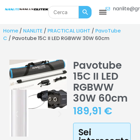
nanlite@gr
Home
/
NANLITE
/
PRACTICAL LIGHT
/
PavoTube
C
/ Pavotube 15C II LED RGBWW 30W 60cm
Pavotube
15C II LED
RGBWW
30W 60cm
189,91
€
Sei