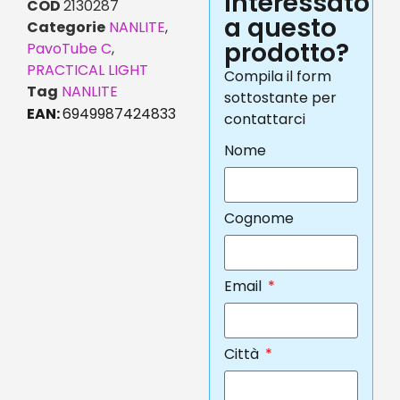
interessato
COD
2130287
a questo
Categorie
NANLITE
,
prodotto?
PavoTube C
,
PRACTICAL LIGHT
Compila il form
Tag
NANLITE
sottostante per
EAN:
6949987424833
contattarci
Nome
Cognome
Email
Città