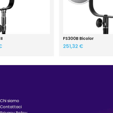
II
FS300B Bicolor
€
251,32
€
Chi siamo
Contattaci
Privacy Policy