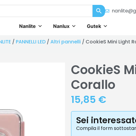
nanlite@g
Nanlite
Nanlux
Gutek
NLITE
/
PANNELLI LED
/
Altri pannelli
/ CookieS Mini Light R
CookieS Mi
Corallo
15,85
€
Sei interessa
Compila il form sottosta