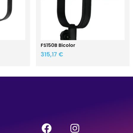
FS150B Bicolor
315,17
€