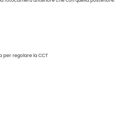
 la fotocamera anteriore che con quella posteriore.
ta per regolare la CCT