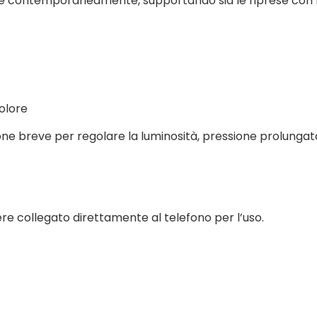
izzate contemporaneamente, supportando sia le riprese con
colore
ione breve per regolare la luminosità, pressione prolunga
re collegato direttamente al telefono per l’uso.