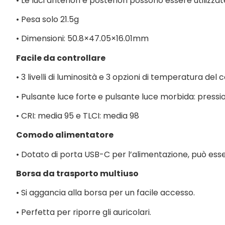
• Le luci anteriori e posteriori possono essere util
• Pesa solo 21.5g
• Dimensioni: 50.8×47.05×16.01mm
Facile da controllare
• 3 livelli di luminosità e 3 opzioni di temperatura del 
• Pulsante luce forte e pulsante luce morbida: press
• CRI: media 95 e TLCI: media 98
Comodo alimentatore
• Dotato di porta USB-C per l’alimentazione, può esse
Borsa da trasporto multiuso
• Si aggancia alla borsa per un facile accesso.
• Perfetta per riporre gli auricolari.