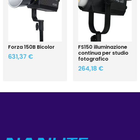
Forza 150B Bicolor
FS150 illuminazione
continua per studio
631,37
€
fotografico
264,18
€