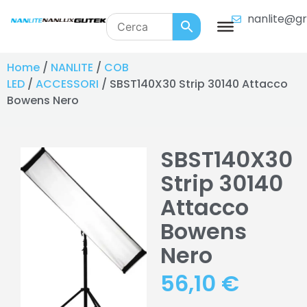
nanlite@gr
Home
/
NANLITE
/
COB
LED
/
ACCESSORI
/ SBST140X30 Strip 30140 Attacco
Bowens Nero
SBST140X30
Strip 30140
Attacco
Bowens
Nero
56,10
€