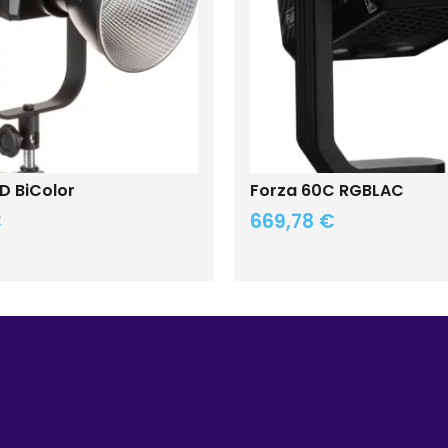
D BiColor
Forza 60C RGBLAC
€
669,78
€