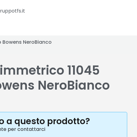
ruppotfs.it
co Bowens NeroBianco
simmetrico 11045
owens NeroBianco
to a questo prodotto?
nte per contattarci