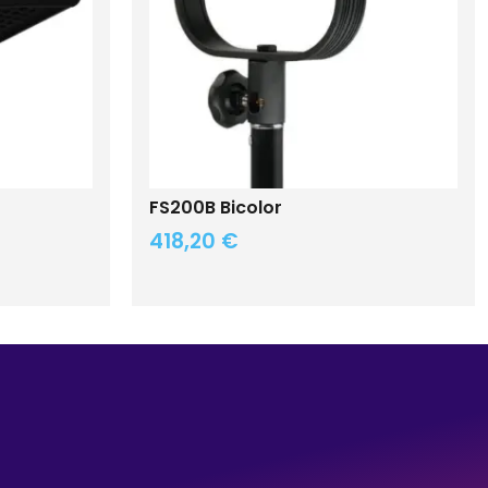
FS200B Bicolor
418,20
€