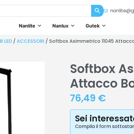
nanlite@g
Nanlite
Nanlux
Gutek
B LED
/
ACCESSORI
/ Softbox Asimmetrico 11045 Attac
Softbox A
Attacco B
76,49
€
Sei interessa
Compila il form sottosta