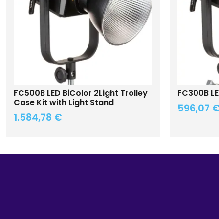
FC500B LED BiColor 2Light Trolley
FC300B LE
Case Kit with Light Stand
596,07
1.584,78
€