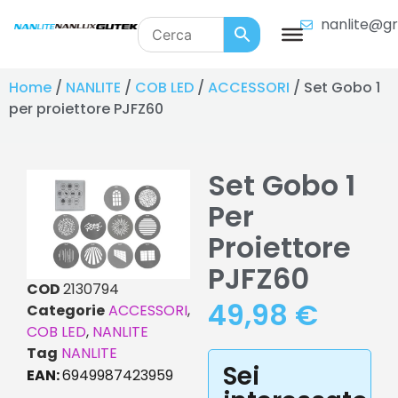
nanlite@gr
Home
/
NANLITE
/
COB LED
/
ACCESSORI
/ Set Gobo 1
per proiettore PJFZ60
Set Gobo 1
Per
Proiettore
PJFZ60
COD
2130794
49,98
€
Categorie
ACCESSORI
,
COB LED
,
NANLITE
Tag
NANLITE
Sei
EAN:
6949987423959