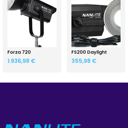
Forza 720
FS200 Daylight
1.936,98
€
355,98
€